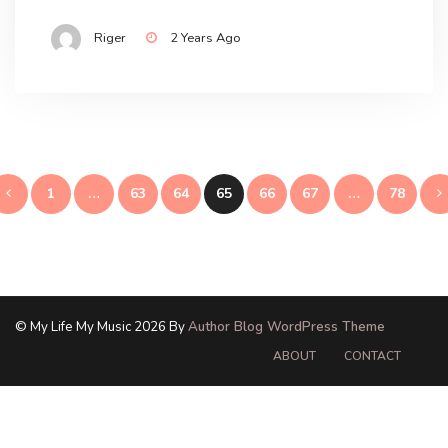
Riger
2 Years Ago
Posts
1
…
63
64
65
66
67
…
78
pagination
© My Life My Music 2026 By
Author Blog WordPress Theme
ABOUT
CONTACT