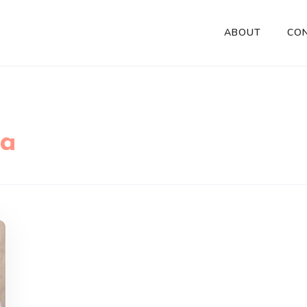
ABOUT
CO
ja