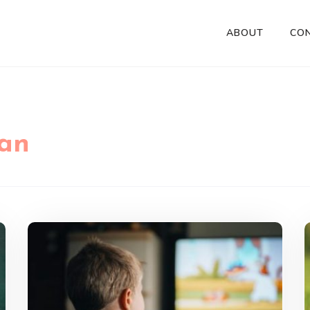
ABOUT
CO
an