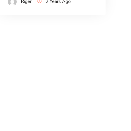
Riger
2 Years Ago