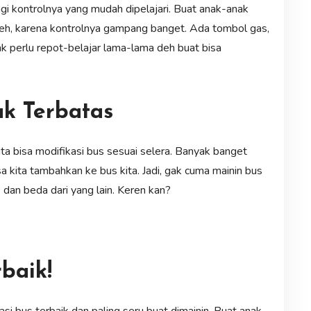
gi kontrolnya yang mudah dipelajari. Buat anak-anak
 deh, karena kontrolnya gampang banget. Ada tombol gas,
gak perlu repot-belajar lama-lama deh buat bisa
ak Terbatas
kita bisa modifikasi bus sesuai selera. Banyak banget
bisa kita tambahkan ke bus kita. Jadi, gak cuma mainin bus
k dan beda dari yang lain. Keren kan?
baik!
si bus terbaik dan paling seru buat dimainin. Buat anak-