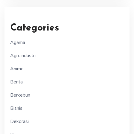
Categories
Agama
Agroindustri
Anime
Berita
Berkebun
Bisnis
Dekorasi