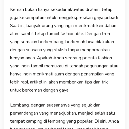
Kemah bukan hanya sekadar aktivitas di alam, tetapi
juga kesempatan untuk mengekspresikan gaya pribadi.
Saat ini, banyak orang yang ingin menikmati keindahan
alam sambil tetap tampil fashionable. Dengan tren
yang semakin berkembang, berkemah bisa dilakukan
dengan suasana yang stylish tanpa mengorbankan
kenyamanan. Apakah Anda seorang pecinta fashion
yang ingin tampil memukau di tengah pegunungan atau
hanya ingin menikmati alam dengan penampilan yang
lebih rapi, artikel ini akan memberikan tips dan trik
untuk berkemah dengan gaya.
Lembang, dengan suasananya yang sejuk dan
pemandangan yang menakjubkan, menjadi salah satu
tempat camping di lembang yang populer. Di sini, Anda