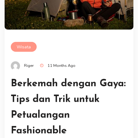
Wisata
Riger
11 Months Ago
Berkemah dengan Gaya:
Tips dan Trik untuk
Petualangan
Fashionable