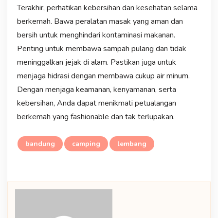
Terakhir, perhatikan kebersihan dan kesehatan selama
berkemah. Bawa peralatan masak yang aman dan
bersih untuk menghindari kontaminasi makanan.
Penting untuk membawa sampah pulang dan tidak
meninggalkan jejak di alam. Pastikan juga untuk
menjaga hidrasi dengan membawa cukup air minum.
Dengan menjaga keamanan, kenyamanan, serta
kebersihan, Anda dapat menikmati petualangan
berkemah yang fashionable dan tak terlupakan.
bandung
camping
lembang