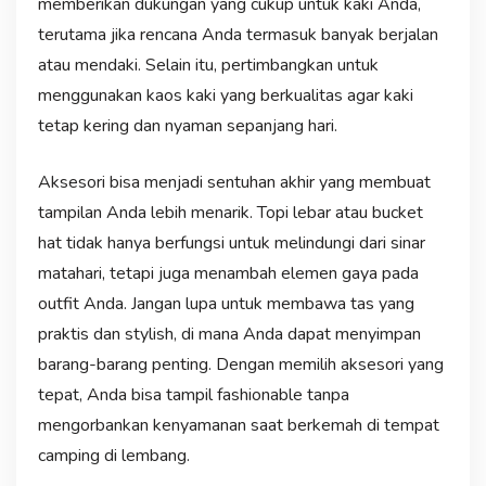
memberikan dukungan yang cukup untuk kaki Anda,
terutama jika rencana Anda termasuk banyak berjalan
atau mendaki. Selain itu, pertimbangkan untuk
menggunakan kaos kaki yang berkualitas agar kaki
tetap kering dan nyaman sepanjang hari.
Aksesori bisa menjadi sentuhan akhir yang membuat
tampilan Anda lebih menarik. Topi lebar atau bucket
hat tidak hanya berfungsi untuk melindungi dari sinar
matahari, tetapi juga menambah elemen gaya pada
outfit Anda. Jangan lupa untuk membawa tas yang
praktis dan stylish, di mana Anda dapat menyimpan
barang-barang penting. Dengan memilih aksesori yang
tepat, Anda bisa tampil fashionable tanpa
mengorbankan kenyamanan saat berkemah di tempat
camping di lembang.