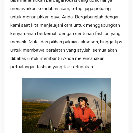
bisa menemukan berbagai lokasi yang tidak hanya
menawarkan keindahan alam, tetapi juga peluang
untuk menunjukkan gaya Anda. Bergabunglah dengan
kami saat kita menjelajahi cara untuk menggabungkan
kenyamanan berkemah dengan sentuhan fashion yang
menarik. Mulai dari pilihan pakaian, aksesori, hingga tips
untuk membawa peralatan yang stylish, semua akan
dibahas untuk membantu Anda merencanakan
petualangan fashion yang tak terlupakan.