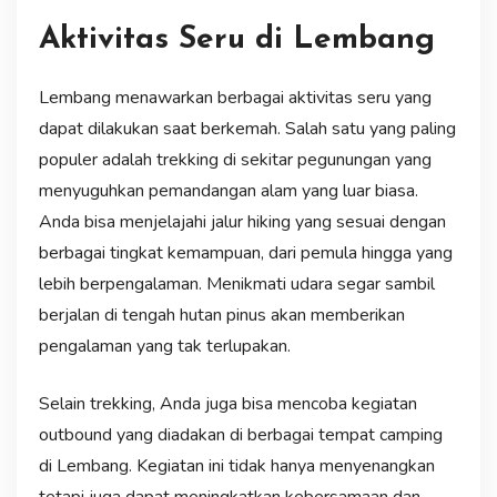
Aktivitas Seru di Lembang
Lembang menawarkan berbagai aktivitas seru yang
dapat dilakukan saat berkemah. Salah satu yang paling
populer adalah trekking di sekitar pegunungan yang
menyuguhkan pemandangan alam yang luar biasa.
Anda bisa menjelajahi jalur hiking yang sesuai dengan
berbagai tingkat kemampuan, dari pemula hingga yang
lebih berpengalaman. Menikmati udara segar sambil
berjalan di tengah hutan pinus akan memberikan
pengalaman yang tak terlupakan.
Selain trekking, Anda juga bisa mencoba kegiatan
outbound yang diadakan di berbagai tempat camping
di Lembang. Kegiatan ini tidak hanya menyenangkan