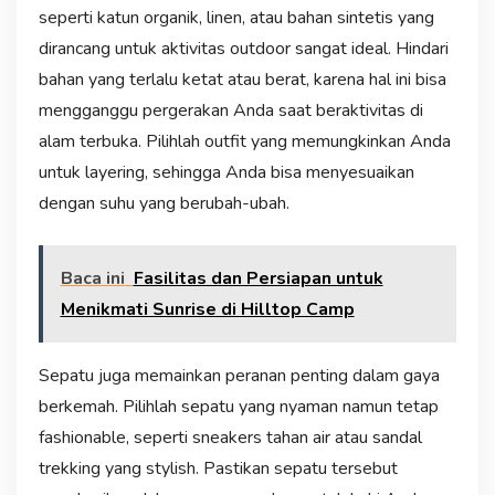
seperti katun organik, linen, atau bahan sintetis yang
dirancang untuk aktivitas outdoor sangat ideal. Hindari
bahan yang terlalu ketat atau berat, karena hal ini bisa
mengganggu pergerakan Anda saat beraktivitas di
alam terbuka. Pilihlah outfit yang memungkinkan Anda
untuk layering, sehingga Anda bisa menyesuaikan
dengan suhu yang berubah-ubah.
Baca ini
Fasilitas dan Persiapan untuk
Menikmati Sunrise di Hilltop Camp
Sepatu juga memainkan peranan penting dalam gaya
berkemah. Pilihlah sepatu yang nyaman namun tetap
fashionable, seperti sneakers tahan air atau sandal
trekking yang stylish. Pastikan sepatu tersebut