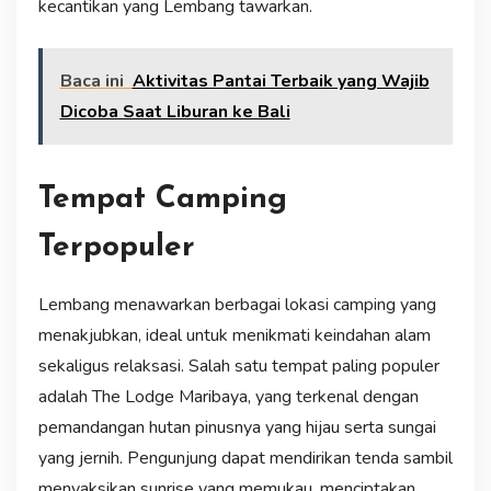
kecantikan yang Lembang tawarkan.
Baca ini
Aktivitas Pantai Terbaik yang Wajib
Dicoba Saat Liburan ke Bali
Tempat Camping
Terpopuler
Lembang menawarkan berbagai lokasi camping yang
menakjubkan, ideal untuk menikmati keindahan alam
sekaligus relaksasi. Salah satu tempat paling populer
adalah The Lodge Maribaya, yang terkenal dengan
pemandangan hutan pinusnya yang hijau serta sungai
yang jernih. Pengunjung dapat mendirikan tenda sambil
menyaksikan sunrise yang memukau, menciptakan