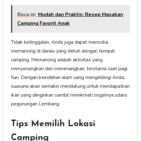
Baca ini
Mudah dan Praktis: Resep Masakan
Camping Favorit Anak
Tidak ketinggalan, Anda juga dapat mencoba
memancing di danau yang dekat dengan tempat
camping. Memancing adalah aktivitas yang
menyenangkan dan menenangkan, terutama saat pagi
hari. Dengan keindahan alam yang mengelilingi Anda,
suasana akan semakin mendukung untuk mendapatkan
ikan yang diinginkan sambil menikmati segarnya udara
pegunungan Lembang.
Tips Memilih Lokasi
Camping