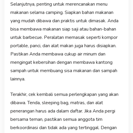
Selanjutnya, penting untuk merencanakan menu
makanan selama camping. Siapkan bahan makanan
yang mudah dibawa dan praktis untuk dimasak. Anda
bisa membawa makanan siap saji atau bahan-bahan
untuk barbecue. Peralatan memasak seperti kompor
portable, panci, dan alat makan juga harus disiapkan.
Pastikan Anda membawa cukup air minum dan
mengingat kebersihan dengan membawa kantong
sampah untuk membuang sisa makanan dan sampah
lainnya.
Terakhir, cek kembali semua perlengkapan yang akan
dibawa. Tenda, sleeping bag, matras, dan alat
penerangan harus ada dalam daftar. Jika Anda pergi
bersama teman, pastikan semua anggota tim
berkoordinasi dan tidak ada yang tertinggal. Dengan