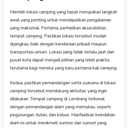
Memilih lokasi camping yang tepat merupakan langkah
awal yang penting untuk mendapatkan pengalaman
yang maksimal. Pertama, perhatikan aksesibilitas
tempat camping. Pastikan lokasi tersebut mudah
dijangkau, baik dengan kendaraan pribadi maupun
transportasi umum. Lokasi yang tidak terlalu jauh dari
pusat kota dapat menjadi pilihan yang lebih praktis,
terutama bagi mereka yang baru pertama kali camping.
Kedua, pastikan pemandangan serta suasana di lokasi
camping tersebut mendukung aktivitas yang ingin
dilakukan. Tempat camping di Lembang terkenal
dengan pemandangan alam yang memukau, seperti
pegunungan, hutan, dan kebun. Manfaatkan keindahan
alam ini untuk menikmati sunrise dan sunset yang