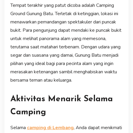
Tempat terakhir yang patut dicoba adalah Camping
Ground Gunung Batu. Terletak di ketinggian, lokasi ini
menawarkan pemandangan spektakuler dari puncak
bukit. Para pengunjung dapat mendaki ke puncak bukit
untuk melihat panorama alam yang memesona,
terutama saat matahari terbenam. Dengan udara yang
segar dan suasana yang damai, Gunung Batu menjadi
pilihan yang ideal bagi para pecinta alam yang ingin
merasakan ketenangan sambil menghabiskan waktu
bersama teman atau keluarga.
Aktivitas Menarik Selama
Camping
Selama
camping di Lembang
, Anda dapat menikmati