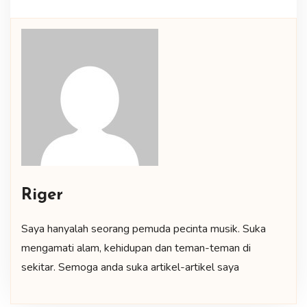
Riger
Saya hanyalah seorang pemuda pecinta musik. Suka
mengamati alam, kehidupan dan teman-teman di
sekitar. Semoga anda suka artikel-artikel saya