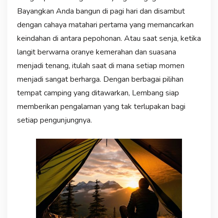
Bayangkan Anda bangun di pagi hari dan disambut
dengan cahaya matahari pertama yang memancarkan
keindahan di antara pepohonan. Atau saat senja, ketika
langit berwarna oranye kemerahan dan suasana
menjadi tenang, itulah saat di mana setiap momen
menjadi sangat berharga. Dengan berbagai pilihan
tempat camping yang ditawarkan, Lembang siap
memberikan pengalaman yang tak terlupakan bagi
setiap pengunjungnya.