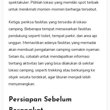
spektakuler. Pilihlah lokasi yang memiliki spot terbaik
untuk menikmati momen-momen berharga tersebut.
Ketiga, periksa fasilitas yang tersedia di lokasi
camping. Beberapa tempat menawarkan fasilitas
pendukung seperti toilet, tempat parkir, dan area api
unggun. Memastikan adanya fasilitas yang memadai
akan membuat pengalaman camping semakin nyaman.
Selain itu, cobalah untuk mendapatkan informasi
tentang aktivitas lain yang bisa dilakukan di sekitar
lokasi camping, seperti trekking atau berkunjung ke
objek wisata terdekat, agar liburan menjadi lebih
menyenangkan.
Persiapan Sebelum