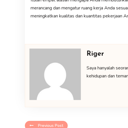
Itulah empat alasan mengapa Anda membutuhkan r
merancang dan mengatur ruang kerja Anda sesua
meningkatkan kualitas dan kuantitas pekerjaan A
Riger
Saya hanyalah seora
kehidupan dan teman-
Previous Post