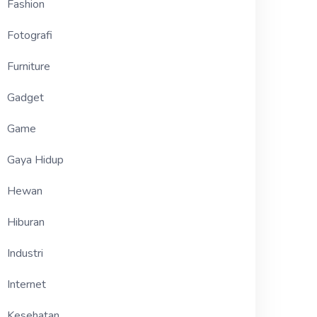
Fashion
Fotografi
Furniture
Gadget
Game
Gaya Hidup
Hewan
Hiburan
Industri
Internet
Kesehatan