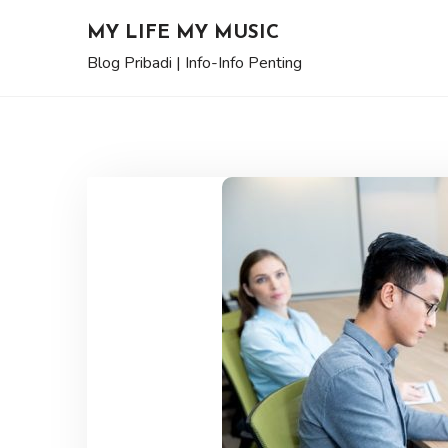
Skip
MY LIFE MY MUSIC
to
Blog Pribadi | Info-Info Penting
content