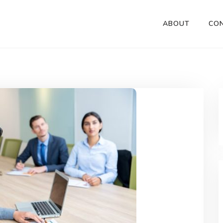
ABOUT
CO