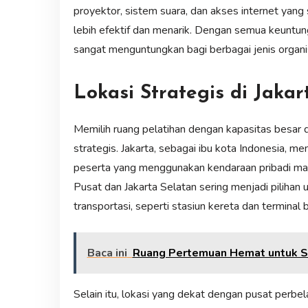
proyektor, sistem suara, dan akses internet yang 
lebih efektif dan menarik. Dengan semua keuntung
sangat menguntungkan bagi berbagai jenis organi
Lokasi Strategis di Jakar
Memilih ruang pelatihan dengan kapasitas besar 
strategis. Jakarta, sebagai ibu kota Indonesia, m
peserta yang menggunakan kendaraan pribadi ma
Pusat dan Jakarta Selatan sering menjadi pilihan
transportasi, seperti stasiun kereta dan terminal 
Baca ini
Ruang Pertemuan Hemat untuk St
Selain itu, lokasi yang dekat dengan pusat perbel