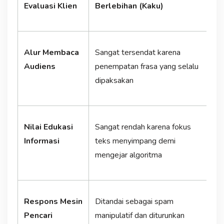
Evaluasi Klien
Berlebihan (Kaku)
T
Alur Membaca
Sangat tersendat karena
S
Audiens
penempatan frasa yang selalu
d
dipaksakan
m
Nilai Edukasi
Sangat rendah karena fokus
S
Informasi
teks menyimpang demi
b
mengejar algoritma
a
Respons Mesin
Ditandai sebagai spam
D
Pencari
manipulatif dan diturunkan
v