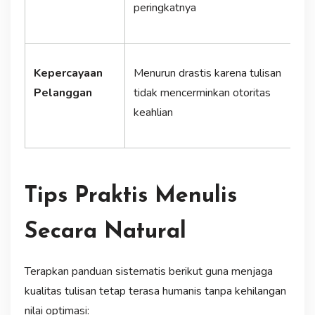
peringkatnya
a
Kepercayaan
Menurun drastis karena tulisan
M
Pelanggan
tidak mencerminkan otoritas
p
keahlian
t
Tips Praktis Menulis
Secara Natural
Terapkan panduan sistematis berikut guna menjaga
kualitas tulisan tetap terasa humanis tanpa kehilangan
nilai optimasi: