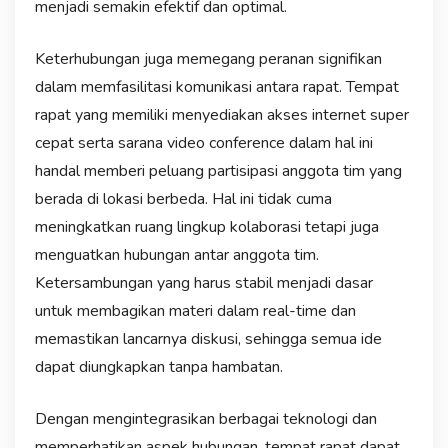
menjadi semakin efektif dan optimal.
Keterhubungan juga memegang peranan signifikan
dalam memfasilitasi komunikasi antara rapat. Tempat
rapat yang memiliki menyediakan akses internet super
cepat serta sarana video conference dalam hal ini
handal memberi peluang partisipasi anggota tim yang
berada di lokasi berbeda. Hal ini tidak cuma
meningkatkan ruang lingkup kolaborasi tetapi juga
menguatkan hubungan antar anggota tim.
Ketersambungan yang harus stabil menjadi dasar
untuk membagikan materi dalam real-time dan
memastikan lancarnya diskusi, sehingga semua ide
dapat diungkapkan tanpa hambatan.
Dengan mengintegrasikan berbagai teknologi dan
memperhatikan aspek hubungan, tempat rapat dapat