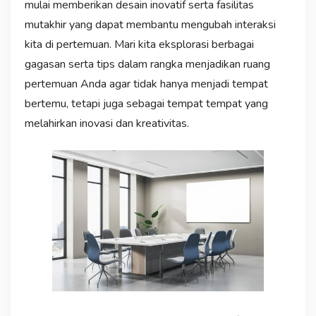
mulai memberikan desain inovatif serta fasilitas
mutakhir yang dapat membantu mengubah interaksi
kita di pertemuan. Mari kita eksplorasi berbagai
gagasan serta tips dalam rangka menjadikan ruang
pertemuan Anda agar tidak hanya menjadi tempat
bertemu, tetapi juga sebagai tempat tempat yang
melahirkan inovasi dan kreativitas.