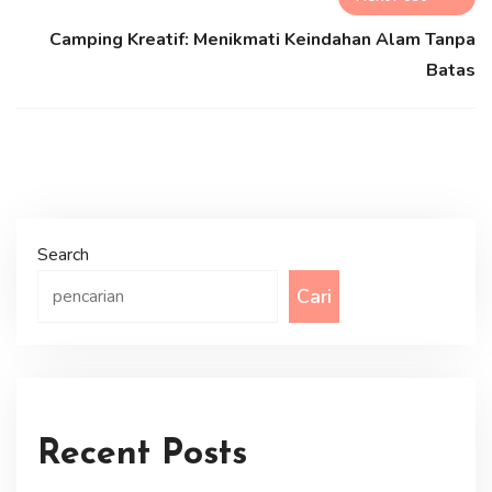
Camping Kreatif: Menikmati Keindahan Alam Tanpa
Batas
Search
Cari
Recent Posts