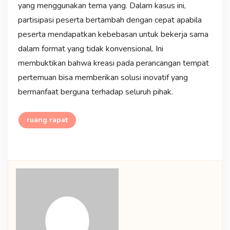
yang menggunakan tema yang. Dalam kasus ini,
partisipasi peserta bertambah dengan cepat apabila
peserta mendapatkan kebebasan untuk bekerja sama
dalam format yang tidak konvensional. Ini
membuktikan bahwa kreasi pada perancangan tempat
pertemuan bisa memberikan solusi inovatif yang
bermanfaat berguna terhadap seluruh pihak.
ruang rapat