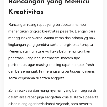
Rancangan yang Memicu
Kreativitas
Rancangan ruang rapat yang terobosan mampu
menentukan tingkat kreativitas peserta. Dengan cara
menggunakan warna-warna cerah dan cahaya yg baik,
lingkungan yang gembira serta energik bisa tercipta.
Penempatan furniture yg fleksibel memungkinkan
penataan ulang bagi bermacam-macam tipe
pertemuan, agar masing-masing rapat nampak fresh
dan bersemangat. Ini merangsang partisipasi dinamis
serta kerjasama di antara anggota.
Zona relaksasi dan ruang nyaman yang berintegrasi di
dalam area rapat juga sangatlah krusial. Ketika peserta
diberi ruang agar beristirahat sejenak, para peserta