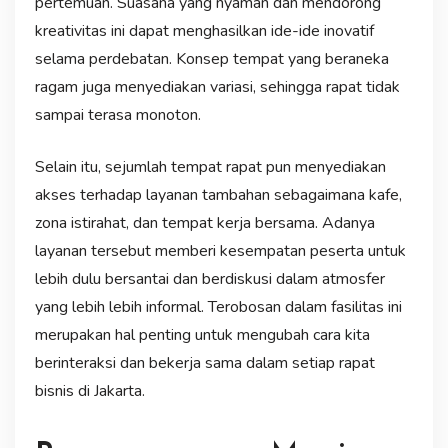
pertemuan. Suasana yang nyaman dan mendorong
kreativitas ini dapat menghasilkan ide-ide inovatif
selama perdebatan. Konsep tempat yang beraneka
ragam juga menyediakan variasi, sehingga rapat tidak
sampai terasa monoton.
Selain itu, sejumlah tempat rapat pun menyediakan
akses terhadap layanan tambahan sebagaimana kafe,
zona istirahat, dan tempat kerja bersama. Adanya
layanan tersebut memberi kesempatan peserta untuk
lebih dulu bersantai dan berdiskusi dalam atmosfer
yang lebih lebih informal. Terobosan dalam fasilitas ini
merupakan hal penting untuk mengubah cara kita
berinteraksi dan bekerja sama dalam setiap rapat
bisnis di Jakarta.