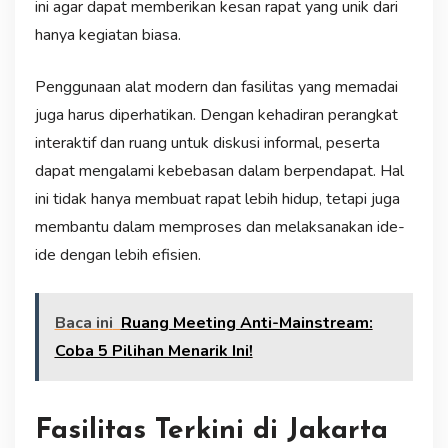
ini agar dapat memberikan kesan rapat yang unik dari
hanya kegiatan biasa.
Penggunaan alat modern dan fasilitas yang memadai
juga harus diperhatikan. Dengan kehadiran perangkat
interaktif dan ruang untuk diskusi informal, peserta
dapat mengalami kebebasan dalam berpendapat. Hal
ini tidak hanya membuat rapat lebih hidup, tetapi juga
membantu dalam memproses dan melaksanakan ide-
ide dengan lebih efisien.
Baca ini
Ruang Meeting Anti-Mainstream:
Coba 5 Pilihan Menarik Ini!
Fasilitas Terkini di Jakarta