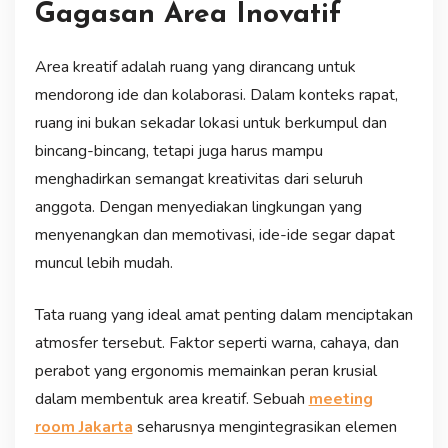
Gagasan Area Inovatif
Area kreatif adalah ruang yang dirancang untuk
mendorong ide dan kolaborasi. Dalam konteks rapat,
ruang ini bukan sekadar lokasi untuk berkumpul dan
bincang-bincang, tetapi juga harus mampu
menghadirkan semangat kreativitas dari seluruh
anggota. Dengan menyediakan lingkungan yang
menyenangkan dan memotivasi, ide-ide segar dapat
muncul lebih mudah.
Tata ruang yang ideal amat penting dalam menciptakan
atmosfer tersebut. Faktor seperti warna, cahaya, dan
perabot yang ergonomis memainkan peran krusial
dalam membentuk area kreatif. Sebuah
meeting
room Jakarta
seharusnya mengintegrasikan elemen