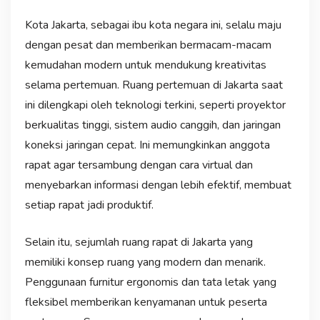
Kota Jakarta, sebagai ibu kota negara ini, selalu maju
dengan pesat dan memberikan bermacam-macam
kemudahan modern untuk mendukung kreativitas
selama pertemuan. Ruang pertemuan di Jakarta saat
ini dilengkapi oleh teknologi terkini, seperti proyektor
berkualitas tinggi, sistem audio canggih, dan jaringan
koneksi jaringan cepat. Ini memungkinkan anggota
rapat agar tersambung dengan cara virtual dan
menyebarkan informasi dengan lebih efektif, membuat
setiap rapat jadi produktif.
Selain itu, sejumlah ruang rapat di Jakarta yang
memiliki konsep ruang yang modern dan menarik.
Penggunaan furnitur ergonomis dan tata letak yang
fleksibel memberikan kenyamanan untuk peserta