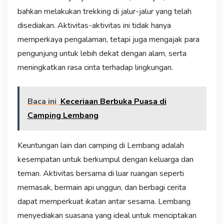
bahkan melakukan trekking di jalur-jalur yang telah
disediakan. Aktivitas-aktivitas ini tidak hanya
memperkaya pengalaman, tetapi juga mengajak para
pengunjung untuk lebih dekat dengan alam, serta
meningkatkan rasa cinta terhadap lingkungan.
Baca ini
Keceriaan Berbuka Puasa di
Camping Lembang
Keuntungan lain dari camping di Lembang adalah
kesempatan untuk berkumpul dengan keluarga dan
teman. Aktivitas bersama di luar ruangan seperti
memasak, bermain api unggun, dan berbagi cerita
dapat memperkuat ikatan antar sesama. Lembang
menyediakan suasana yang ideal untuk menciptakan