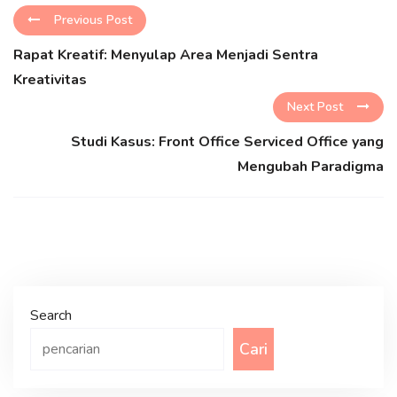
Previous Post
Rapat Kreatif: Menyulap Area Menjadi Sentra
Kreativitas
Next Post
Studi Kasus: Front Office Serviced Office yang
Mengubah Paradigma
Search
Cari