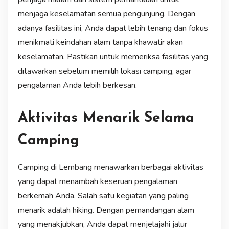
menjaga keselamatan semua pengunjung. Dengan
adanya fasilitas ini, Anda dapat lebih tenang dan fokus
menikmati keindahan alam tanpa khawatir akan
keselamatan. Pastikan untuk memeriksa fasilitas yang
ditawarkan sebelum memilih lokasi camping, agar
pengalaman Anda lebih berkesan.
Aktivitas Menarik Selama
Camping
Camping di Lembang menawarkan berbagai aktivitas
yang dapat menambah keseruan pengalaman
berkemah Anda. Salah satu kegiatan yang paling
menarik adalah hiking. Dengan pemandangan alam
yang menakjubkan, Anda dapat menjelajahi jalur