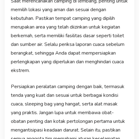
Saat merencanakan camping di lembang, penting untuk
memilih lokasi yang aman dan sesuai dengan
kebutuhan. Pastikan tempat camping yang dipilih
merupakan area yang telah diizinkan untuk kegiatan
berkemah, serta memiliki fasilitas dasar seperti toilet
dan sumber air. Selalu periksa laporan cuaca sebelum
berangkat, sehingga Anda dapat mempersiapkan
perlengkapan yang diperlukan dan menghindari cuaca
ekstrem.
Persiapkan peralatan camping dengan baik, termasuk
tenda yang kuat dan sesuai untuk berbagai kondisi
cuaca, sleeping bag yang hangat, serta alat masak
yang praktis. Jangan lupa untuk membawa obat-
obatan penting dan kotak pertolongan pertama untuk
mengantisipasi keadaan darurat. Selain itu, pastikan
semua anggota tim memahami aturan keselamatan,