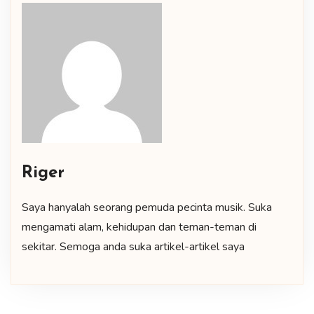
Riger
Saya hanyalah seorang pemuda pecinta musik. Suka
mengamati alam, kehidupan dan teman-teman di
sekitar. Semoga anda suka artikel-artikel saya