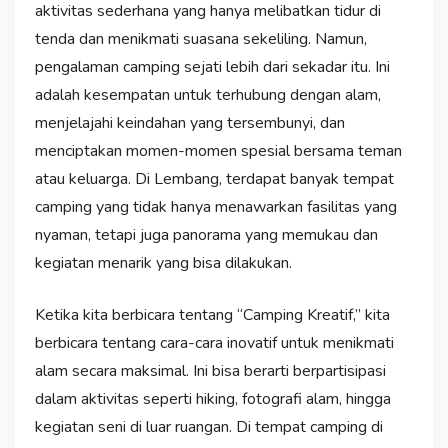
aktivitas sederhana yang hanya melibatkan tidur di
tenda dan menikmati suasana sekeliling. Namun,
pengalaman camping sejati lebih dari sekadar itu. Ini
adalah kesempatan untuk terhubung dengan alam,
menjelajahi keindahan yang tersembunyi, dan
menciptakan momen-momen spesial bersama teman
atau keluarga. Di Lembang, terdapat banyak tempat
camping yang tidak hanya menawarkan fasilitas yang
nyaman, tetapi juga panorama yang memukau dan
kegiatan menarik yang bisa dilakukan.
Ketika kita berbicara tentang “Camping Kreatif,” kita
berbicara tentang cara-cara inovatif untuk menikmati
alam secara maksimal. Ini bisa berarti berpartisipasi
dalam aktivitas seperti hiking, fotografi alam, hingga
kegiatan seni di luar ruangan. Di tempat camping di