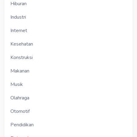
Hiburan
Industri
Internet
Kesehatan
Konstruksi
Makanan
Musik
Olahraga
Otomotif
Pendidikan