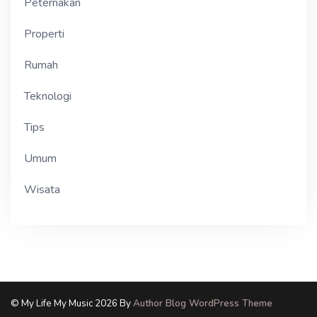
Peternakan
Properti
Rumah
Teknologi
Tips
Umum
Wisata
© My Life My Music 2026 By
Author Blog WordPress Theme