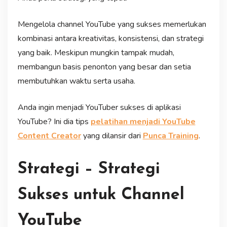
Mengelola channel YouTube yang sukses memerlukan
kombinasi antara kreativitas, konsistensi, dan strategi
yang baik. Meskipun mungkin tampak mudah,
membangun basis penonton yang besar dan setia
membutuhkan waktu serta usaha.
Anda ingin menjadi YouTuber sukses di aplikasi
YouTube? Ini dia tips
pelatihan menjadi YouTube
Content Creator
yang dilansir dari
Punca Training
.
Strategi – Strategi
Sukses untuk Channel
YouTube