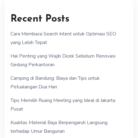
Recent Posts
Cara Membaca Search Intent untuk Optimasi SEO
yang Lebih Tepat
Hal Penting yang Wajib Dicek Sebelum Renovasi
Gedung Perkantoran
Camping di Bandung: Biaya dan Tips untuk
Petualangan Dua Hari
Tips Memilih Ruang Meeting yang Ideal di Jakarta
Pusat
Kualitas Material Baja Berpengaruh Langsung
terhadap Umur Bangunan