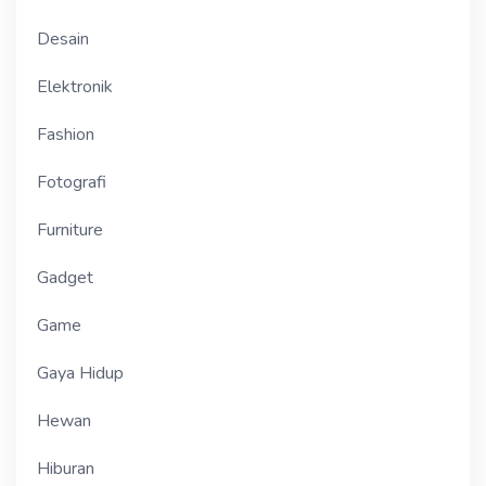
Desain
Elektronik
Fashion
Fotografi
Furniture
Gadget
Game
Gaya Hidup
Hewan
Hiburan