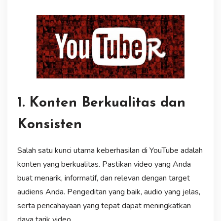
1. Konten Berkualitas dan
Konsisten
Salah satu kunci utama keberhasilan di YouTube adalah
konten yang berkualitas. Pastikan video yang Anda
buat menarik, informatif, dan relevan dengan target
audiens Anda. Pengeditan yang baik, audio yang jelas,
serta pencahayaan yang tepat dapat meningkatkan
daya tarik video.