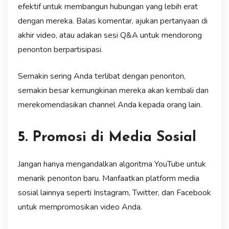
efektif untuk membangun hubungan yang lebih erat
dengan mereka. Balas komentar, ajukan pertanyaan di
akhir video, atau adakan sesi Q&A untuk mendorong
penonton berpartisipasi.
Semakin sering Anda terlibat dengan penonton,
semakin besar kemungkinan mereka akan kembali dan
merekomendasikan channel Anda kepada orang lain.
5. Promosi di Media Sosial
Jangan hanya mengandalkan algoritma YouTube untuk
menarik penonton baru. Manfaatkan platform media
sosial lainnya seperti Instagram, Twitter, dan Facebook
untuk mempromosikan video Anda.