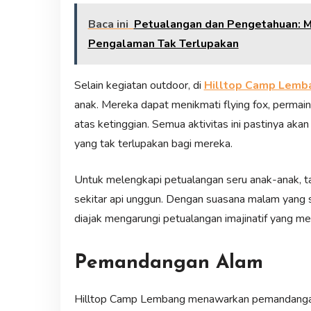
Baca ini
Petualangan dan Pengetahuan: M
Pengalaman Tak Terlupakan
Selain kegiatan outdoor, di
Hilltop Camp Lemb
anak. Mereka dapat menikmati flying fox, permain
atas ketinggian. Semua aktivitas ini pastinya 
yang tak terlupakan bagi mereka.
Untuk melengkapi petualangan seru anak-anak, tak
sekitar api unggun. Dengan suasana malam yang 
diajak mengarungi petualangan imajinatif yang m
Pemandangan Alam
Hilltop Camp Lembang menawarkan pemandangan 