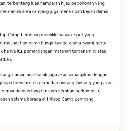
tan, terbentang luas hamparan hijau pepohonan yang
g memenuhi area camping juga menambah kesan damai
lltop Camp Lembang memiliki banyak spot yang
 melihat hamparan bunga-bunga warna-warni, serta
k hanya itu, pemandangan matahari terbenam di atas
atkan.
rang, namun anak-anak juga akan dimanjakan dengan
gelap dipenuhi oleh gemerlap bintang-bintang yang akan
pemandangan langit malam sembari berkumpul di
kesan selama berada di Hilltop Camp Lembang.