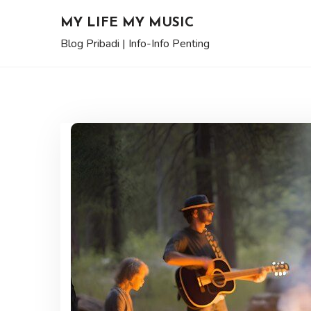
Skip
MY LIFE MY MUSIC
to
Blog Pribadi | Info-Info Penting
content