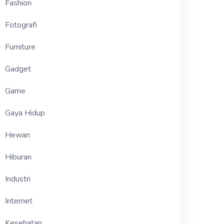
Fashion
Fotografi
Furniture
Gadget
Game
Gaya Hidup
Hewan
Hiburan
Industri
Internet
Kesehatan