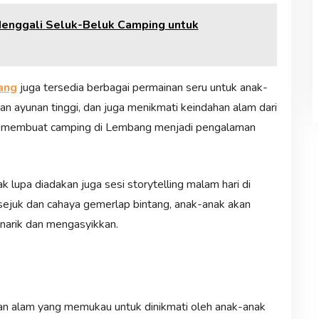
enggali Seluk-Beluk Camping untuk
ang
juga tersedia berbagai permainan seru untuk anak-
an ayunan tinggi, dan juga menikmati keindahan alam dari
akan membuat camping di Lembang menjadi pengalaman
 lupa diadakan juga sesi storytelling malam hari di
sejuk dan cahaya gemerlap bintang, anak-anak akan
enarik dan mengasyikkan.
alam yang memukau untuk dinikmati oleh anak-anak