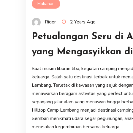
Makanan
Riger
2 Years Ago
Petualangan Seru di A
yang Mengasyikkan d
Saat musim liburan tiba, kegiatan camping menja
keluarga. Salah satu destinasi terbaik untuk menj
Lembang. Terletak di kawasan yang sejuk denga
menawarkan beragam aktivitas yang perfect untuk
sepanjang jalur alam yang menawan hingga berba
Hilltop Camp Lembang menjadi destinasi camping 
Sembari menikmati udara segar pegunungan, anak
merasakan kegembiraan bersama keluarga.