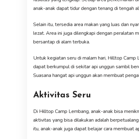
anak-anak dapat tidur dengan tenang di tengah a
Selain itu, tersedia area makan yang luas dan n
lezat. Area ini juga dilengkapi dengan peralata
bersantap di alam terbuka.
Untuk kegiatan seru di malam hari, Hilltop Camp
dapat berkumpul di sekitar api unggun sambil ber
Suasana hangat api unggun akan membuat penga
Aktivitas Seru
Di Hilltop Camp Lembang, anak-anak bisa menikma
aktivitas yang bisa dilakukan adalah berpetualang 
itu, anak-anak juga dapat belajar cara membuat 