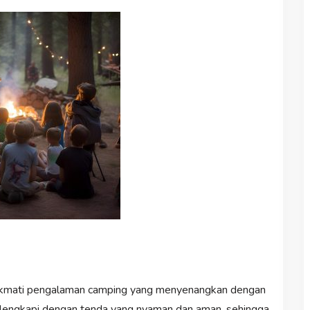
ikmati pengalaman camping yang menyenangkan dengan
dilengkapi dengan tenda yang nyaman dan aman, sehingga