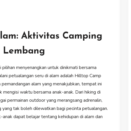
lam: Aktivitas Camping
i Lembang
di pilihan menyenangkan untuk dinikmati bersama
alani petualangan seru di alam adalah Hilltop Camp
n pemandangan alam yang menakjubkan, tempat ini
 mengisi waktu bersama anak-anak. Dari hiking di
gai permainan outdoor yang merangsang adrenalin,
yang tak boleh dilewatkan bagi pecinta petualangan.
-anak dapat belajar tentang kehidupan di alam dan