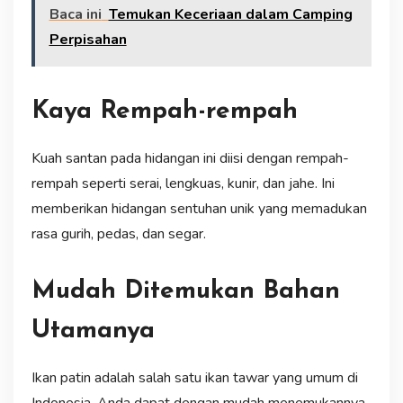
Baca ini
Temukan Keceriaan dalam Camping
Perpisahan
Kaya Rempah-rempah
Kuah santan pada hidangan ini diisi dengan rempah-
rempah seperti serai, lengkuas, kunir, dan jahe. Ini
memberikan hidangan sentuhan unik yang memadukan
rasa gurih, pedas, dan segar.
Mudah Ditemukan Bahan
Utamanya
Ikan patin adalah salah satu ikan tawar yang umum di
Indonesia. Anda dapat dengan mudah menemukannya