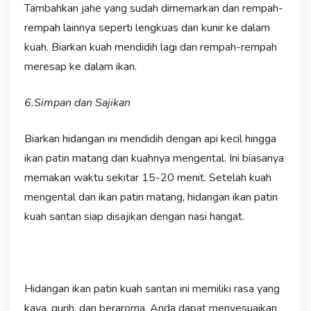
Tambahkan jahe yang sudah dimemarkan dan rempah-
rempah lainnya seperti lengkuas dan kunir ke dalam
kuah. Biarkan kuah mendidih lagi dan rempah-rempah
meresap ke dalam ikan.
6.Simpan dan Sajikan
Biarkan hidangan ini mendidih dengan api kecil hingga
ikan patin matang dan kuahnya mengental. Ini biasanya
memakan waktu sekitar 15-20 menit. Setelah kuah
mengental dan ikan patin matang, hidangan ikan patin
kuah santan siap disajikan dengan nasi hangat.
Hidangan ikan patin kuah santan ini memiliki rasa yang
kaya, gurih, dan beraroma. Anda dapat menyesuaikan