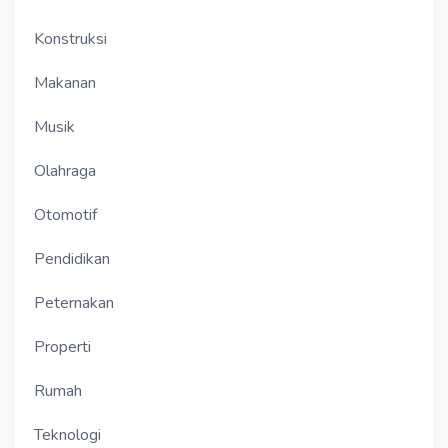
Konstruksi
Makanan
Musik
Olahraga
Otomotif
Pendidikan
Peternakan
Properti
Rumah
Teknologi