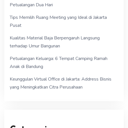
Petualangan Dua Hari
Tips Memilih Ruang Meeting yang Ideal di Jakarta
Pusat
Kualitas Material Baja Berpengaruh Langsung
terhadap Umur Bangunan
Petualangan Keluarga: 6 Tempat Camping Ramah
Anak di Bandung
Keunggulan Virtual Office di Jakarta: Address Bisnis
yang Meningkatkan Citra Perusahaan