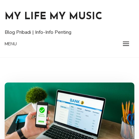
Skip
to
MY LIFE MY MUSIC
content
Blog Pribadi | Info-Info Penting
MENU